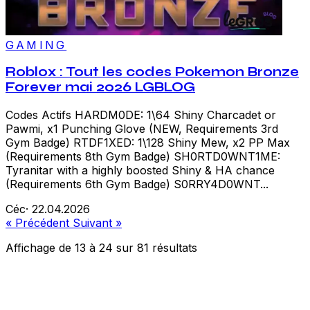
GAMING
Roblox : Tout les codes Pokemon Bronze
Forever mai 2026 LGBLOG
Codes Actifs HARDM0DE: 1\64 Shiny Charcadet or
Pawmi, x1 Punching Glove (NEW, Requirements 3rd
Gym Badge) RTDF1XED: 1\128 Shiny Mew, x2 PP Max
(Requirements 8th Gym Badge) SH0RTD0WNT1ME:
Tyranitar with a highly boosted Shiny & HA chance
(Requirements 6th Gym Badge) S0RRY4D0WNT...
Céc
·
22.04.2026
« Précédent
Suivant »
Affichage de
13
à
24
sur
81
résultats