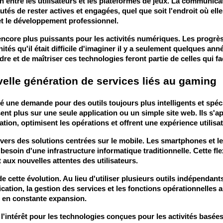
entre les utilisateurs et les plateformes de jeux. La communicatio
s de rester actives et engagées, quel que soit l'endroit où ell
 et le développement professionnel.
ncore plus puissants pour les activités numériques. Les progrès de
tés qu'il était difficile d'imaginer il y a seulement quelques ann
e et de maîtriser ces technologies feront partie de celles qui 
velle génération de services liés au gaming
 une demande pour des outils toujours plus intelligents et spéci
t plus sur une seule application ou un simple site web. Ils s'a
ion, optimisent les opérations et offrent une expérience utilisat
vers des solutions centrées sur le mobile. Les smartphones et le
oin d'une infrastructure informatique traditionnelle. Cette flexi
aux nouvelles attentes des utilisateurs.
e cette évolution. Au lieu d'utiliser plusieurs outils indépendan
tion, la gestion des services et les fonctions opérationnelles a
s en constante expansion.
l'intérêt pour les technologies conçues pour les activités basé