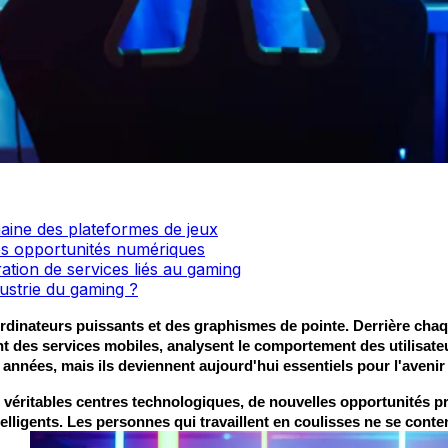
aine des plateformes de jeux
es opportunités numériques
ration de services liés au gaming
ustrie du gaming ?
 ordinateurs puissants et des graphismes de pointe. Derrière ch
t des services mobiles, analysent le comportement des utilisateu
années, mais ils deviennent aujourd'hui essentiels pour l'aveni
véritables centres technologiques, de nouvelles opportunités pro
igents. Les personnes qui travaillent en coulisses ne se contente