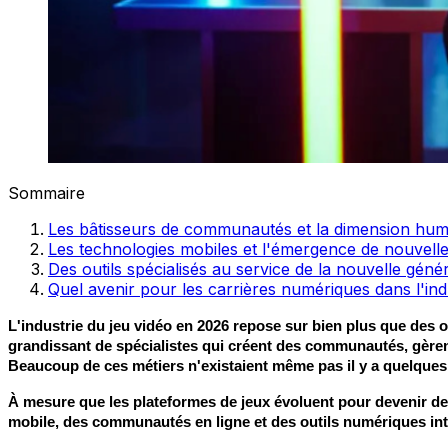
Sommaire
Les bâtisseurs de communautés et la dimension hum
Les technologies mobiles et l'émergence de nouvell
Des outils spécialisés au service de la nouvelle géné
Quel avenir pour les carrières numériques dans l'ind
L'industrie du jeu vidéo en 2026 repose sur bien plus que des
grandissant de spécialistes qui créent des communautés, gèren
Beaucoup de ces métiers n'existaient même pas il y a quelques 
À mesure que les plateformes de jeux évoluent pour devenir de 
mobile, des communautés en ligne et des outils numériques intell