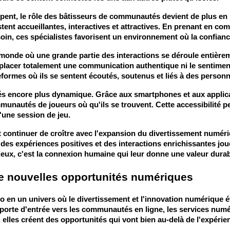
, le rôle des bâtisseurs de communautés devient de plus en plus 
stent accueillantes, interactives et attractives. En prenant en c
esoin, ces spécialistes favorisent un environnement où la confia
e où une grande partie des interactions se déroule entièrement en
mplacer totalement une communication authentique ni le sentime
teformes où ils se sentent écoutés, soutenus et liés à des person
 encore plus dynamique. Grâce aux smartphones et aux applicati
mmunautés de joueurs où qu'ils se trouvent. Cette accessibilité 
'une session de jeu.
t continuer de croître avec l'expansion du divertissement numér
des expériences positives et des interactions enrichissantes joue
 jeux, c'est la connexion humaine qui leur donne une valeur durab
de nouvelles opportunités numériques
éo en un univers où le divertissement et l'innovation numérique 
 porte d'entrée vers les communautés en ligne, les services numé
lles créent des opportunités qui vont bien au-delà de l'expérien