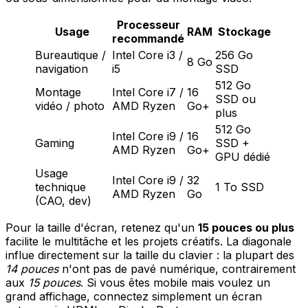
Processeur
Usage
RAM
Stockage
recommandé
Bureautique /
Intel Core i3 /
256 Go
8 Go
navigation
i5
SSD
512 Go
Montage
Intel Core i7 /
16
SSD ou
vidéo / photo
AMD Ryzen
Go+
plus
512 Go
Intel Core i9 /
16
Gaming
SSD +
AMD Ryzen
Go+
GPU dédié
Usage
Intel Core i9 /
32
technique
1 To SSD
AMD Ryzen
Go
(CAO, dev)
Pour la taille d'écran, retenez qu'un
15 pouces ou plus
facilite le multitâche et les projets créatifs. La diagonale
influe directement sur la taille du clavier : la plupart des
14 pouces
n'ont pas de pavé numérique, contrairement
aux
15 pouces
. Si vous êtes mobile mais voulez un
grand affichage, connectez simplement un écran