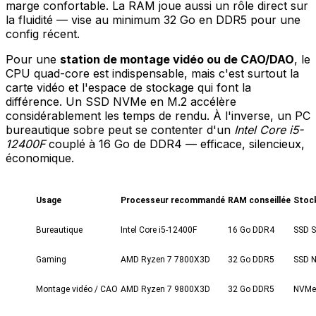
marge confortable. La RAM joue aussi un rôle direct sur
la fluidité — vise au minimum 32 Go en DDR5 pour une
config récent.
Pour une
station de montage vidéo ou de CAO/DAO
, le
CPU quad-core est indispensable, mais c'est surtout la
carte vidéo et l'espace de stockage qui font la
différence. Un SSD NVMe en M.2 accélère
considérablement les temps de rendu. À l'inverse, un PC
bureautique sobre peut se contenter d'un
Intel Core i5-
12400F
couplé à 16 Go de DDR4 — efficace, silencieux,
économique.
Usage
Processeur recommandé
RAM conseillée
Stoc
Bureautique
Intel Core i5-12400F
16 Go DDR4
SSD 
Gaming
AMD Ryzen 7 7800X3D
32 Go DDR5
SSD 
Montage vidéo / CAO
AMD Ryzen 7 9800X3D
32 Go DDR5
NVMe