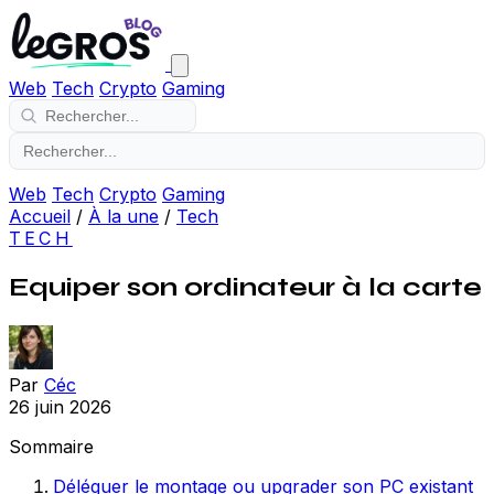
Web
Tech
Crypto
Gaming
Web
Tech
Crypto
Gaming
Accueil
/
À la une
/
Tech
TECH
Equiper son ordinateur à la carte
Par
Céc
26 juin 2026
Sommaire
Déléguer le montage ou upgrader son PC existant