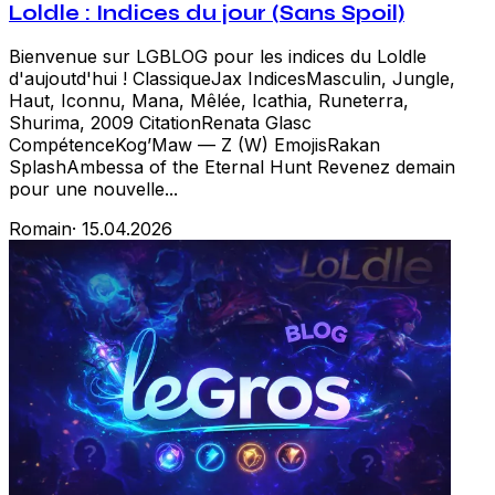
Loldle : Indices du jour (Sans Spoil)
Bienvenue sur LGBLOG pour les indices du Loldle
d'aujoutd'hui ! ClassiqueJax IndicesMasculin, Jungle,
Haut, Iconnu, Mana, Mêlée, Icathia, Runeterra,
Shurima, 2009 CitationRenata Glasc
CompétenceKog’Maw — Z (W) EmojisRakan
SplashAmbessa of the Eternal Hunt Revenez demain
pour une nouvelle...
Romain
·
15.04.2026