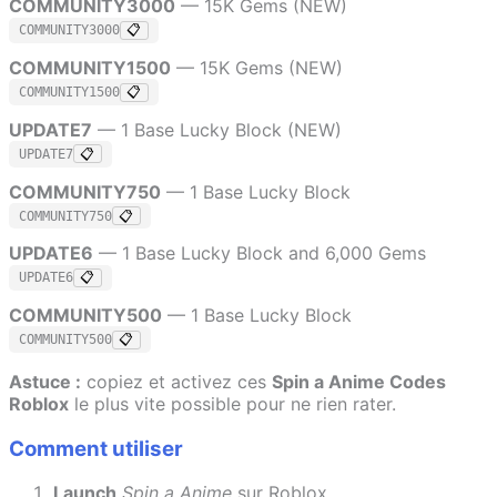
COMMUNITY3000
— 15K Gems (NEW)
COMMUNITY3000
📋
COMMUNITY1500
— 15K Gems (NEW)
COMMUNITY1500
📋
UPDATE7
— 1 Base Lucky Block (NEW)
UPDATE7
📋
COMMUNITY750
— 1 Base Lucky Block
COMMUNITY750
📋
UPDATE6
— 1 Base Lucky Block and 6,000 Gems
UPDATE6
📋
COMMUNITY500
— 1 Base Lucky Block
COMMUNITY500
📋
Astuce :
copiez et activez ces
Spin a Anime Codes
Roblox
le plus vite possible pour ne rien rater.
Comment utiliser
Launch
Spin a Anime
sur Roblox.