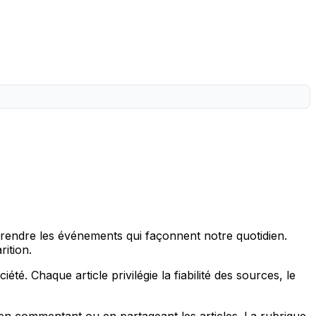
prendre les événements qui façonnent notre quotidien.
rition.
été. Chaque article privilégie la fiabilité des sources, le
 en commentant ou en partageant les articles. La rubrique