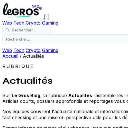
Web
Tech
Crypto
Gaming
Web
Tech
Crypto
Gaming
Accueil
/
Actualités
RUBRIQUE
Actualités
Sur
Le Gros Blog
, la rubrique
Actualités
rassemble les in
Articles courts, dossiers approfondis et reportages vous off
Nos équipes couvrent l'actualité nationale et internationale,
fact‑checking et une mise en perspective utile pour les déc
Restez informé en temps réel : abonnez-vous aux notificat