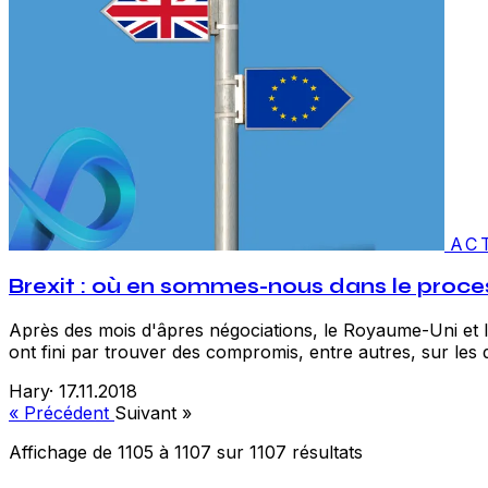
AC
Brexit : où en sommes-nous dans le proces
Après des mois d'âpres négociations, le Royaume-Uni et l'U
ont fini par trouver des compromis, entre autres, sur les d
Hary
·
17.11.2018
« Précédent
Suivant »
Affichage de
1105
à
1107
sur
1107
résultats