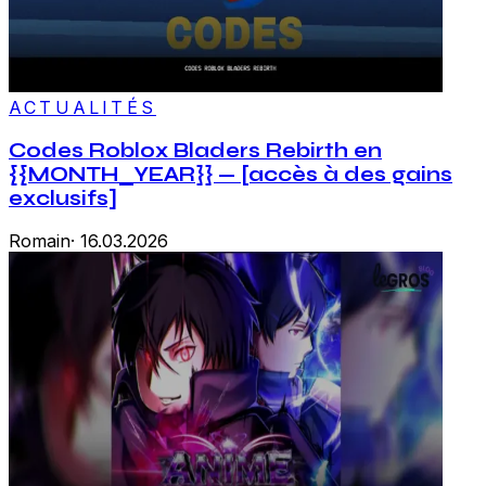
ACTUALITÉS
Codes Roblox Bladers Rebirth en
{{MONTH_YEAR}} — [accès à des gains
exclusifs]
Romain
·
16.03.2026