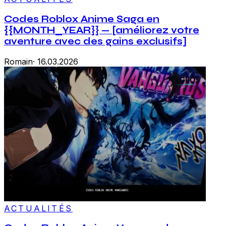
Codes Roblox Anime Saga en
{{MONTH_YEAR}} — [améliorez votre
aventure avec des gains exclusifs]
Romain
·
16.03.2026
ACTUALITÉS