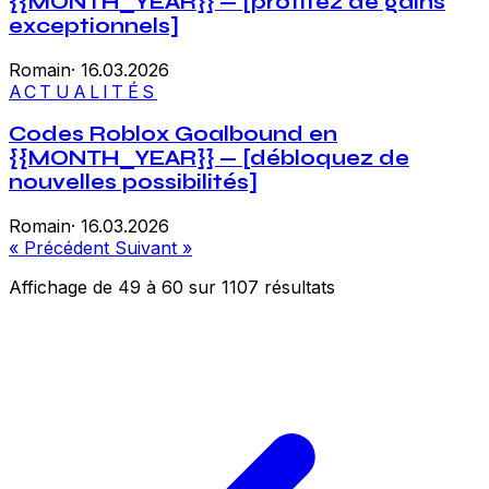
{{MONTH_YEAR}} — [profitez de gains
exceptionnels]
Romain
·
16.03.2026
ACTUALITÉS
Codes Roblox Goalbound en
{{MONTH_YEAR}} — [débloquez de
nouvelles possibilités]
Romain
·
16.03.2026
« Précédent
Suivant »
Affichage de
49
à
60
sur
1107
résultats