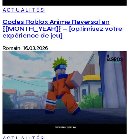
ACTUALITÉS
Codes Roblox Anime Reversal en
{{MONTH_YEAR}} — [optimisez votre
expérience de jeu]
Romain
·
16.03.2026
ACTUALITÉS