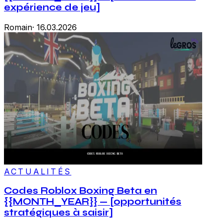
expérience de jeu]
Romain
·
16.03.2026
ACTUALITÉS
Codes Roblox Boxing Beta en
{{MONTH_YEAR}} — [opportunités
stratégiques à saisir]