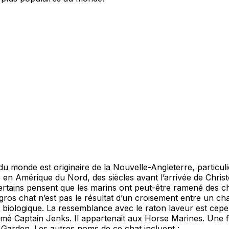
du monde est originaire de la Nouvelle-Angleterre, particu
é en Amérique du Nord, des siècles avant l’arrivée de Chris
ertains pensent que les marins ont peut-être ramené des ch
 gros chat n’est pas le résultat d’un croisement entre un c
é biologique. La ressemblance avec le raton laveur est cep
mmé Captain Jenks. Il appartenait aux Horse Marines. Une
 Garden. Les autres noms de ce chat incluent :