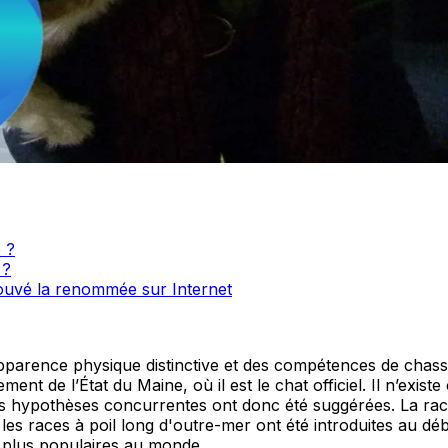
 ?
 ?
rouvé la renommée sur Internet
parence physique distinctive et des compétences de chasse 
ent de l’État du Maine, où il est le chat officiel. Il n’exi
s hypothèses concurrentes ont donc été suggérées. La race é
es races à poil long d'outre-mer ont été introduites au dé
 plus populaires au monde.