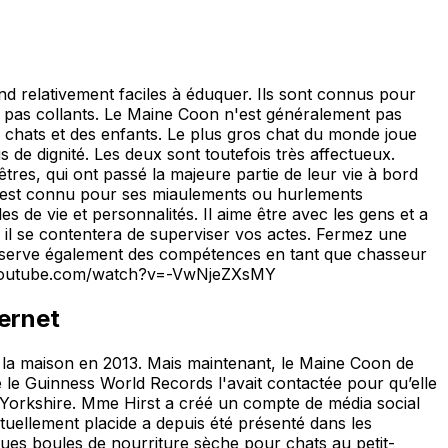
d relativement faciles à éduquer. Ils sont connus pour
et pas collants. Le Maine Coon n'est généralement pas
s chats et des enfants. Le plus gros chat du monde joue
 de dignité. Les deux sont toutefois très affectueux.
tres, qui ont passé la majeure partie de leur vie à bord
 est connu pour ses miaulements ou hurlements
s de vie et personnalités. Il aime être avec les gens et a
, il se contentera de superviser vos actes. Fermez une
l conserve également des compétences en tant que chasseur
ww.youtube.com/watch?v=-VwNjeZXsMY
ternet
à la maison en 2013. Mais maintenant, le Maine Coon de
 le Guinness World Records l'avait contactée pour qu’elle
e Yorkshire. Mme Hirst a créé un compte de média social
tuellement placide a depuis été présenté dans les
ques boules de nourriture sèche pour chats au petit-