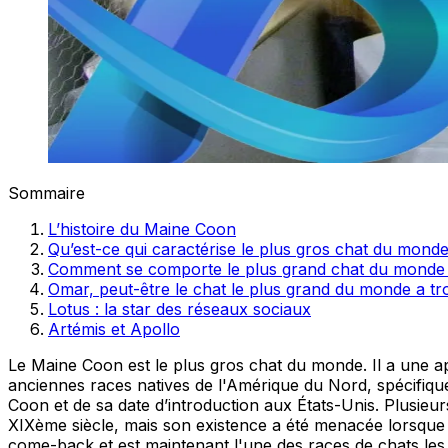
Sommaire
L’histoire du Maine Coon
Qu’est-ce qui caractérise le plus gros chat du monde
Comment se comporte le plus grand chat du monde
Omar, peut-être le chat le plus grand du monde a t
Lotus : la star des réseaux sociaux
Artémis et Apollo
Le Maine Coon est le plus gros chat du monde. Il a une ap
anciennes races natives de l'Amérique du Nord, spécifiquem
Coon et de sa date d’introduction aux États-Unis. Plusieur
XIXème siècle, mais son existence a été menacée lorsque l
come-back et est maintenant l'une des races de chats les