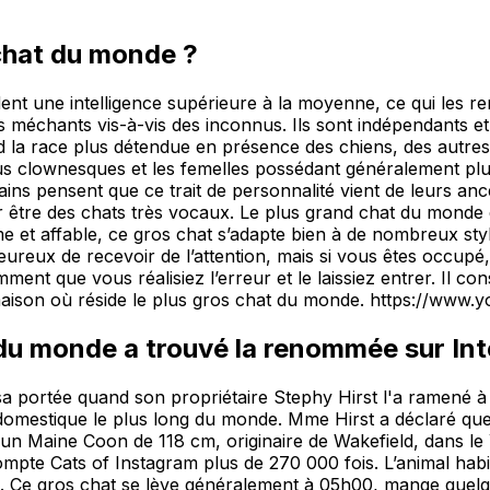
chat du monde ?
t une intelligence supérieure à la moyenne, ce qui les ren
pas méchants vis-à-vis des inconnus. Ils sont indépendants 
nd la race plus détendue en présence des chiens, des autre
lus clownesques et les femelles possédant généralement plus
ns pensent que ce trait de personnalité vient de leurs ancê
 être des chats très vocaux. Le plus grand chat du monde
e et affable, ce gros chat s’adapte bien à de nombreux style
eureux de recevoir de l’attention, mais si vous êtes occupé
emment que vous réalisiez l’erreur et le laissiez entrer. I
 maison où réside le plus gros chat du monde. https://w
 du monde a trouvé la renommée sur In
 sa portée quand son propriétaire Stephy Hirst l'a ramené 
 domestique le plus long du monde. Mme Hirst a déclaré que
t un Maine Coon de 118 cm, originaire de Wakefield, dans l
mpte Cats of Instagram plus de 270 000 fois. L’animal habi
ale. Ce gros chat se lève généralement à 05h00, mange quel