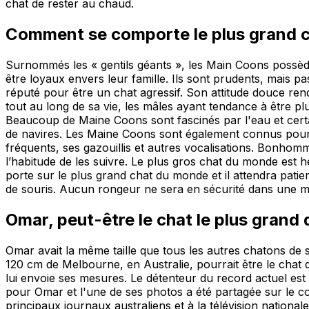
chat de rester au chaud.
Comment se comporte le plus grand 
Surnommés les « gentils géants », les Main Coons possèden
être loyaux envers leur famille. Ils sont prudents, mais 
réputé pour être un chat agressif. Son attitude douce re
tout au long de sa vie, les mâles ayant tendance à être p
Beaucoup de Maine Coons sont fascinés par l'eau et certai
de navires. Les Maine Coons sont également connus pour
fréquents, ses gazouillis et autres vocalisations. Bonhomm
l’habitude de les suivre. Le plus gros chat du monde est h
porte sur le plus grand chat du monde et il attendra pati
de souris. Aucun rongeur ne sera en sécurité dans une
Omar, peut-être le chat le plus grand
Omar avait la même taille que tous les autres chatons de
120 cm de Melbourne, en Australie, pourrait être le chat
lui envoie ses mesures. Le détenteur du record actuel es
pour Omar et l'une de ses photos a été partagée sur le co
principaux journaux australiens et à la télévision nation