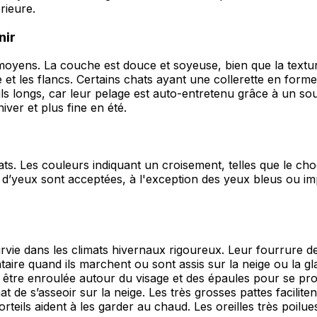
rieure.
nir
oyens. La couche est douce et soyeuse, bien que la texture
re et les flancs. Certains chats ayant une collerette en form
ls longs, car leur pelage est auto-entretenu grâce à un sou
iver et plus fine en été.
ts. Les couleurs indiquant un croisement, telles que le choc
 d’yeux sont acceptées, à l'exception des yeux bleus ou imp
vie dans les climats hivernaux rigoureux. Leur fourrure den
taire quand ils marchent ou sont assis sur la neige ou la g
t être enroulée autour du visage et des épaules pour se pro
de s’asseoir sur la neige. Les très grosses pattes facilit
orteils aident à les garder au chaud. Les oreilles très poi