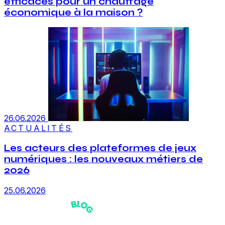
efficaces pour un chauffage
économique à la maison ?
26.06.2026
ACTUALITÉS
Les acteurs des plateformes de jeux
numériques : les nouveaux métiers de
2026
25.06.2026