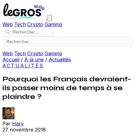
Web
Tech
Crypto
Gaming
Web
Tech
Crypto
Gaming
Accueil
/
À la une
/
Actualités
ACTUALITÉS
Pourquoi les Français devraient-
ils passer moins de temps à se
plaindre ?
Par
Hary
27 novembre 2018