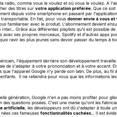
a radio, comme vous le voulez et où vous le voulez. A l'
er des titres sur
votre application préférée.
Que ce soit 
ment depuis votre smartphone en passant par l'application d
 transportable. En fait, pour vous
donner envie à vous et 
us familiariser avec le produit. L'abonnement devient ensui
r... Grâce aux différentes playlists qu'il est possible de c
ists avec ses propres morceaux, Spotify et d'autres apps pos
quoi ravir les plus jeunes sans devoir passer du temps à to
icain, l'équipement derrière son développement travaille
ie de s'adapter à votre prononciation et à votre accent. Et 
ns que l'appareil Google n'y perde son latin. De plus, au fil 
s enfants. Il ne retiendra pour vous que les informations les
uvelle génération, Google n'en a pas moins profiter pour gl
n des questions posées. C'est une manie qu'ont les fabrican
e artificielle
, les développeurs ont dû s'adapter à toute une
nt nées ces fameuses
fonctionnalités cachées
... Il est év