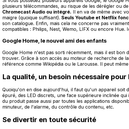
Si vous possédez plusieurs appareils Google, le Google Ho
plusieurs télécommandes, au risque de les dérégler ou de 
Chromecast Audio ou intégré.
Il en va de même avec votr
maigre (quoique suffisant).
Seuls Youtube et Netflix fon
son catalogue. Enfin, mais cela ne concerne pas vraimen
compatibles : Philips, Nest, Wemo, LIFX ou encore Hue. Ic
Google Home, le nouvel ami des enfants
Google Home n'est pas sorti récemment, mais il est bon d
trouver. Grâce à son accès au moteur de recherche de la f
référence comme Wikipédia ou le Larousse. Il peut mêm
La qualité, un besoin nécessaire pour 
Quoiqu'on en dise aujourd'hui, il faut qu'un appareil soit 
épuré, des LED discrets, une face supérieure inclinée qui i
du produit passe aussi par toutes les applications disponi
minuteur, de l'alarme, du contrôle du contenu, etc.
Se divertir en toute sécurité