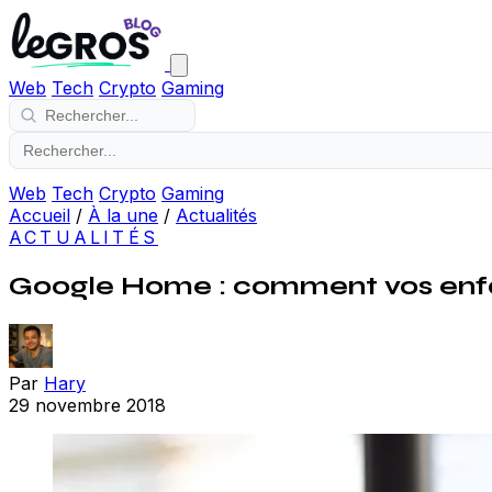
Web
Tech
Crypto
Gaming
Web
Tech
Crypto
Gaming
Accueil
/
À la une
/
Actualités
ACTUALITÉS
Google Home : comment vos enfant
Par
Hary
29 novembre 2018