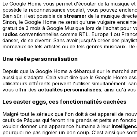
Le Google Home vous permet d'écouter de la musique et l
possède la reconnaissance vocale), vous pouvez enclench
Bien sûr, il est possible de
streamer
de la musique directe
Sinon, le Google Home ne serait qu'une vulgaire enceinte
gratuit de 3 mois à Google Musique lors de l'achat pour vo
radios
conventionnelles comme RTL, Europe 1 ou France Inte
danser, de se divertir. Sans avoir jusqu'à créer des playl
morceaux de tels artistes ou de tels genres musicaux. De 
Une réelle personnalisation
Depuis que la Google Home a débarqué sur le marché amér
aussi qui s'adapte. Cela veut dire que le Google Home essa
utilisateurs différents peuvent l'utiliser simultanément, sa
vous offrir des
actualités personnalisées
, ainsi qu'à vo
Les easter eggs, ces fonctionnalités cachées
Malgré tout le sérieux que l'on doit à cet appareil de no
œufs de Pâques qui feront rire grands et petits en fonctio
vouloir donner une apparence humaine à leur
intelligenc
pourquoi ne pas rigoler un bon coup. C'est ainsi que so