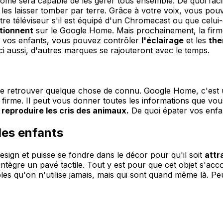
me sera capable de les gérer tous ensemble. De quoi facilit
les laisser tomber par terre. Grâce à votre voix, vous pouv
e téléviseur s'il est équipé d'un Chromecast ou que celui-
ctionnent
sur le Google Home. Mais prochainement, la firme
t vos enfants, vous pouvez contrôler
l'éclairage
et les
the
i aussi, d'autres marques se rajouteront avec le temps.
e retrouver quelque chose de connu. Google Home, c'est un
irme. Il peut vous donner toutes les informations que vous
e
reproduire les cris des animaux.
De quoi épater vos enfan
les enfants
design et puisse se fondre dans le décor pour qu'il soit
attr
ntègre un pavé tactile. Tout y est pour que cet objet s'acco
bles qu'on n'utilise jamais, mais qui sont quand même là. Pe