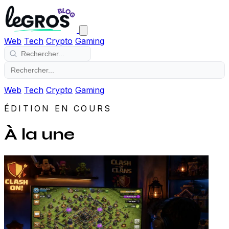
Web
Tech
Crypto
Gaming
Web
Tech
Crypto
Gaming
ÉDITION EN COURS
À la une