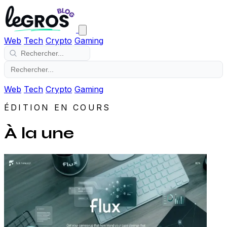
Web
Tech
Crypto
Gaming
Web
Tech
Crypto
Gaming
ÉDITION EN COURS
À la une