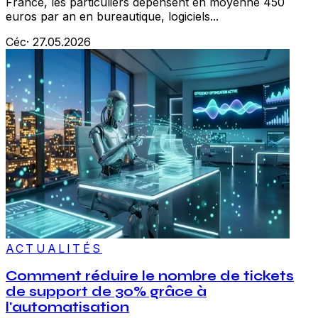
France, les particuliers dépensent en moyenne 450
euros par an en bureautique, logiciels...
Céc
·
27.05.2026
ACTUALITÉS
Comment réduire le nombre de tickets
de support de 30% grâce à
l'automatisation