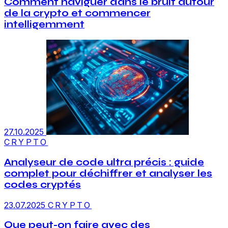
Comment naviguer dans le bruit autour
de la crypto et commencer
intelligemment
27.10.2025
CRYPTO
Analyseur de code ultra précis : guide
complet pour déchiffrer et analyser les
codes cryptés
23.07.2025
CRYPTO
Que peut-on faire avec des