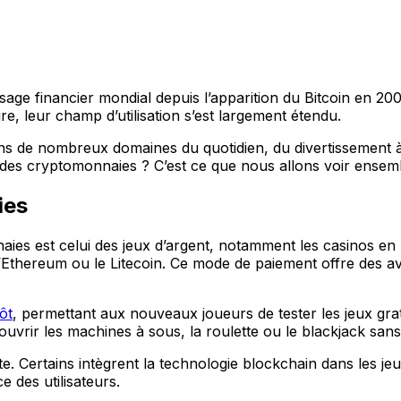
 financier mondial depuis l’apparition du Bitcoin en 2009.
ire, leur champ d’utilisation s’est largement étendu.
ans de nombreux domaines du quotidien, du divertissement à
 des cryptomonnaies ? C’est ce que nous allons voir ensembl
ies
aies est celui des jeux d’argent, notamment les casinos e
Ethereum ou le Litecoin. Ce mode de paiement offre des ava
ôt
, permettant aux nouveaux joueurs de tester les jeux gr
couvrir les machines à sous, la roulette ou le blackjack san
ite. Certains intègrent la technologie blockchain dans les 
 des utilisateurs.