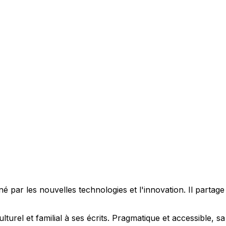
 par les nouvelles technologies et l'innovation. Il partag
ulturel et familial à ses écrits. Pragmatique et accessible,