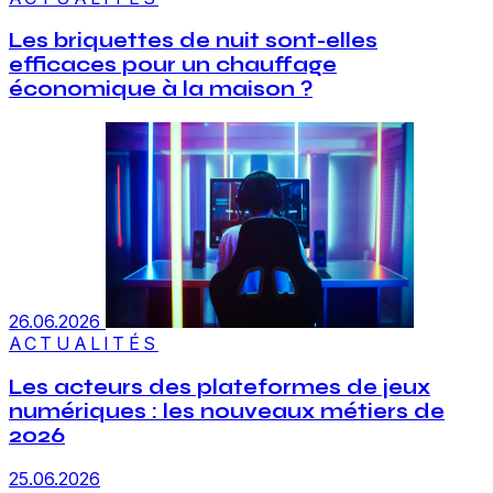
Les briquettes de nuit sont-elles
efficaces pour un chauffage
économique à la maison ?
26.06.2026
ACTUALITÉS
Les acteurs des plateformes de jeux
numériques : les nouveaux métiers de
2026
25.06.2026