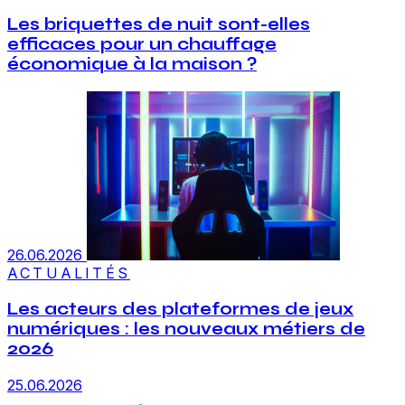
Les briquettes de nuit sont-elles
efficaces pour un chauffage
économique à la maison ?
26.06.2026
ACTUALITÉS
Les acteurs des plateformes de jeux
numériques : les nouveaux métiers de
2026
25.06.2026