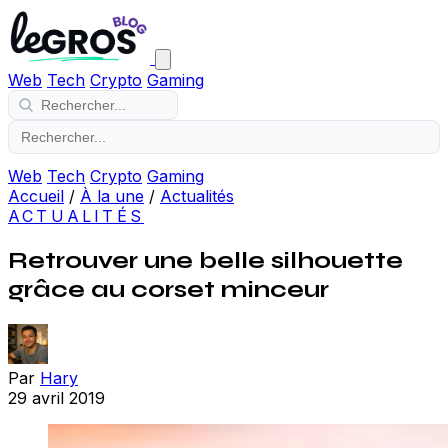
Web
Tech
Crypto
Gaming
Web
Tech
Crypto
Gaming
Accueil
/
À la une
/
Actualités
ACTUALITÉS
Retrouver une belle silhouette
grâce au corset minceur
Par
Hary
29 avril 2019