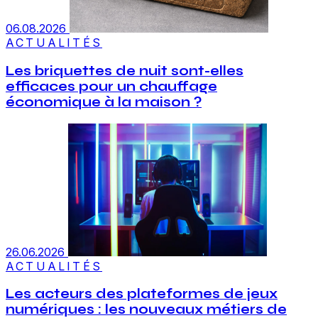
06.08.2026
ACTUALITÉS
Les briquettes de nuit sont-elles
efficaces pour un chauffage
économique à la maison ?
26.06.2026
ACTUALITÉS
Les acteurs des plateformes de jeux
numériques : les nouveaux métiers de