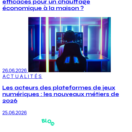
efficaces pour un chauffage
économique à la maison ?
26.06.2026
ACTUALITÉS
Les acteurs des plateformes de jeux
numériques : les nouveaux métiers de
2026
25.06.2026