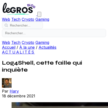
Web
Tech
Crypto
Gaming
Web
Tech
Crypto
Gaming
Accueil
/
À la une
/
Actualités
ACTUALITÉS
Log4Shell, cette faille qui
inquiète
Par
Hary
18 décembre 2021