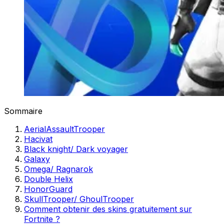
Sommaire
AerialAssaultTrooper
Hacivat
Black knight/ Dark voyager
Galaxy
Omega/ Ragnarok
Double Helix
HonorGuard
SkullTrooper/ GhoulTrooper
Comment obtenir des skins gratuitement sur
Fortnite ?