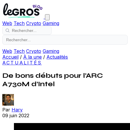
Web
Tech
Crypto
Gaming
Web
Tech
Crypto
Gaming
Accueil
/
À la une
/
Actualités
ACTUALITÉS
De bons débuts pour l’ARC
A730M d’Intel
Par
Hary
09 juin 2022