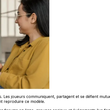
 Les joueurs communiquent, partagent et se défient mutuel
t reproduire ce modèle.