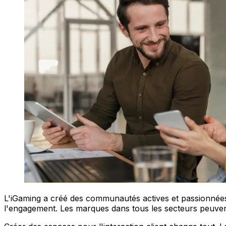
L'iGaming a créé des communautés actives et passionnées.
l'engagement. Les marques dans tous les secteurs peuven