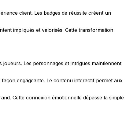
rience client. Les badges de réussite créent un
ntent impliqués et valorisés. Cette transformation
es joueurs. Les personnages et intrigues maintiennent
e façon engageante. Le contenu interactif permet aux
grand. Cette connexion émotionnelle dépasse la simple