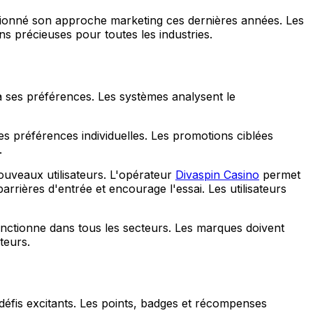
ionné son approche marketing ces dernières années. Les
s précieuses pour toutes les industries.
à ses préférences. Les systèmes analysent le
es préférences individuelles. Les promotions ciblées
.
ouveaux utilisateurs. L'opérateur
Divaspin Casino
permet
rrières d'entrée et encourage l'essai. Les utilisateurs
nctionne dans tous les secteurs. Les marques doivent
teurs.
défis excitants. Les points, badges et récompenses