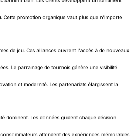
nctionnent bien. Les clients développent un sentiment
u. Cette promotion organique vaut plus que n'importe
rmes de jeu. Ces alliances ouvrent l'accès à de nouveaux
es. Le parrainage de tournois génère une visibilité
ation et modernité. Les partenariats élargissent la
auté dominent. Les données guident chaque décision
es consommateurs attendent des expériences mémorables