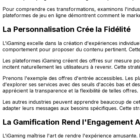
Pour comprendre ces transformations, examinons l'indus
plateformes de jeu en ligne démontrent comment le market
La Personnalisation Crée la Fidélité
L'iGaming excelle dans la création d'expériences individ
comportement pour proposer du contenu pertinent. Cette
Les plateformes iGaming créent des offres sur mesure pour 
incitent naturellement les utilisateurs à revenir. Cette stra
Prenons l'exemple des offres d'entrée accessibles. Les pl
d'explorer ses services avec des seuils d'accès bas et de
apprécient la transparence et la flexibilité de telles offres.
Les autres industries peuvent apprendre beaucoup de cet
adapter leurs messages aux besoins spécifiques. Cette st
La Gamification Rend l'Engagement A
L'iGaming maîtrise l'art de rendre l'expérience amusante.