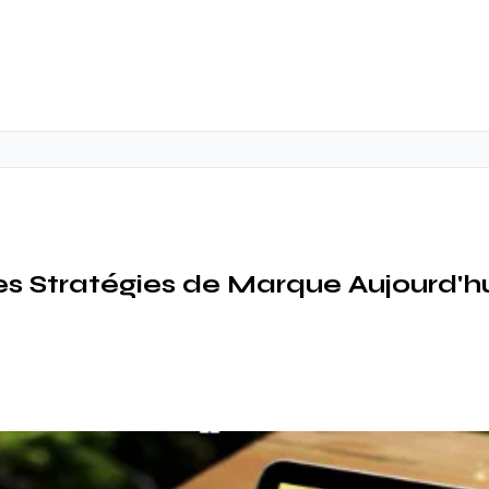
 Stratégies de Marque Aujourd'h