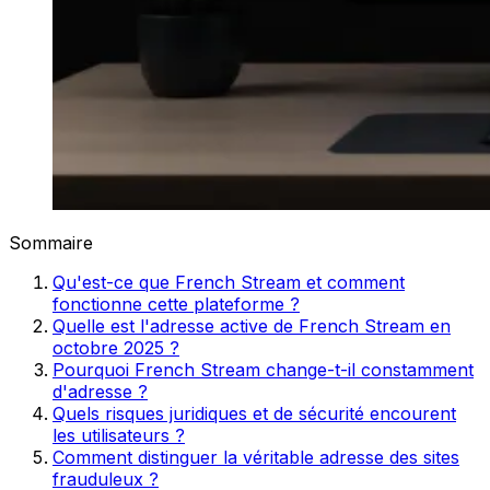
Sommaire
Qu'est-ce que French Stream et comment
fonctionne cette plateforme ?
Quelle est l'adresse active de French Stream en
octobre 2025 ?
Pourquoi French Stream change-t-il constamment
d'adresse ?
Quels risques juridiques et de sécurité encourent
les utilisateurs ?
Comment distinguer la véritable adresse des sites
frauduleux ?