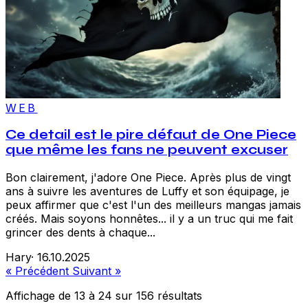
WEB
Ce detail est le pire défaut de One Piece
que même les fans ne peuvent excuser
Bon clairement, j'adore One Piece. Après plus de vingt
ans à suivre les aventures de Luffy et son équipage, je
peux affirmer que c'est l'un des meilleurs mangas jamais
créés. Mais soyons honnêtes... il y a un truc qui me fait
grincer des dents à chaque...
Hary
·
16.10.2025
« Précédent
Suivant »
Affichage de
13
à
24
sur
156
résultats