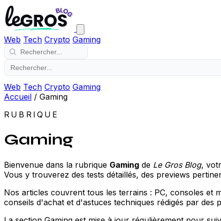
Web
Tech
Crypto
Gaming
Web
Tech
Crypto
Gaming
Accueil
/
Gaming
RUBRIQUE
Gaming
Bienvenue dans la rubrique
Gaming
de
Le Gros Blog
, vot
Vous y trouverez des tests détaillés, des previews pertin
Nos articles couvrent tous les terrains : PC, consoles et m
conseils d'achat et d'astuces techniques rédigés par des 
La section Gaming est mise à jour régulièrement pour suiv