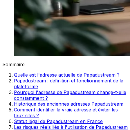
Sommaire
Quelle est l'adresse actuelle de Papadustream ?
Papadustream : définition et fonctionnement de la
plateforme
Pourquoi l'adresse de Papadustream change-t-elle
constamment ?
Historique des anciennes adresses Papadustream
Comment identifier la vraie adresse et éviter les
faux sites ?
Statut légal de Papadustream en France
Les risques réels liés à l'utilisation de Papadustream