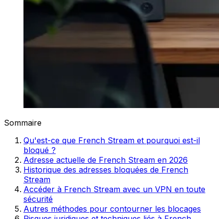
Sommaire
Qu'est-ce que French Stream et pourquoi est-il
bloqué ?
Adresse actuelle de French Stream en 2026
Historique des adresses bloquées de French
Stream
Accéder à French Stream avec un VPN en toute
sécurité
Autres méthodes pour contourner les blocages
Risques juridiques et techniques liés à French