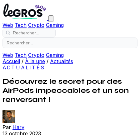
Web
Tech
Crypto
Gaming
Web
Tech
Crypto
Gaming
Accueil
/
À la une
/
Actualités
ACTUALITÉS
Découvrez le secret pour des
AirPods impeccables et un son
renversant !
Par
Hary
13 octobre 2023