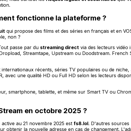
tion.
ent fonctionne la plateforme ?
uit
qui propose des films et des séries en français et en VO
ple, non ?
 Tout passe par du
streaming direct
via des lecteurs vidéo 
opload, Streamtape, Upstream ou Doodstream. French Str
 et internationaux récents, séries TV populaires ou de nich
avec une qualité HD ou Full HD selon les lecteurs disponi
teur, smartphone, tablette, et même sur Smart TV ou Chrom
h Stream en octobre 2025 ?
se active au 21 novembre 2025 est
fs8.lol
. D'autres source
r obtenir la nouvelle adresse en cas de changement. L'ad