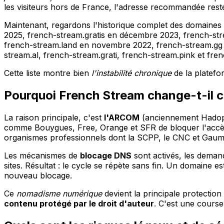
les visiteurs hors de France, l'adresse recommandée rest
Maintenant, regardons l'historique complet des domaines
2025, french-stream.gratis en décembre 2023, french-str
french-stream.land en novembre 2022, french-stream.gg e
stream.al, french-stream.grati, french-stream.pink et fre
Cette liste montre bien
l'instabilité chronique
de la platefo
Pourquoi French Stream change-t-il 
La raison principale, c'est
l'ARCOM
(anciennement Hadopi) 
comme Bouygues, Free, Orange et SFR de bloquer l'accès à 
organismes professionnels dont la SCPP, le CNC et Gaum
Les mécanismes de
blocage DNS
sont activés, les demand
sites. Résultat : le cycle se répète sans fin. Un domaine
nouveau blocage.
Ce
nomadisme numérique
devient la principale protectio
contenu protégé par le droit d'auteur
. C'est une cours