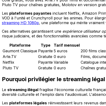
Pluto TV pour chaînes gratuites, Molotov en version grat
Les
plateformes payantes
incluent Netflix, Amazon Pri
VOD à l'unité et Crunchyroll pour les animes. Pour élar
streaming HD 1080p
, une plateforme qui mérite vraiment 
Ces alternatives garantissent une
expérience utilisateur o
risque judiciaire, et des fonctionnalités avancées comme
Plateforme
Type
Tarif mensuel
Gaumont Classique
Payante
5 euros
200 films cla
Arte.TV
Gratuite
0 euro
Films, documen
Netflix
Payante
Variable
Catalogue inte
Pluto TV
Gratuite
0 euro
Chaînes gratui
Pourquoi privilégier le streaming léga
Le
streaming illégal
fragilise l'économie culturelle franç
diversité culturelle et l'emploi dans l'audiovisuel. L'abse
Les
plateformes légales
réinvestissent leurs revenus dan