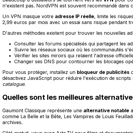
n'existent pas. NordVPN est souvent recommandé dans c
Un VPN masque votre
adresse IP réelle
, limite les risq
2,99 euros par mois avec un essai sans risque pendant tre
D'autres méthodes existent pour trouver les nouvelles ad
Consulter les forums spécialisés qui partagent les a
Suivre les réseaux sociaux où les communautés s'éch
Vérifier les sites miroirs qui relaient l'adresse officie
Changer ses DNS pour contourner les blocages opé
Pour vous protéger, installez un
bloqueur de publicités
c
désactivez JavaScript pour réduire l'exécution de scripts ma
catalogue
.
Quelles sont les meilleures alternativ
Gaumont Classique représente une
alternative notable
a
comme La Belle et la Bête, Les Vampires de Louis Feuilla
archives.
Côté gratuit, vous avez Arte.TV pour films et documentai