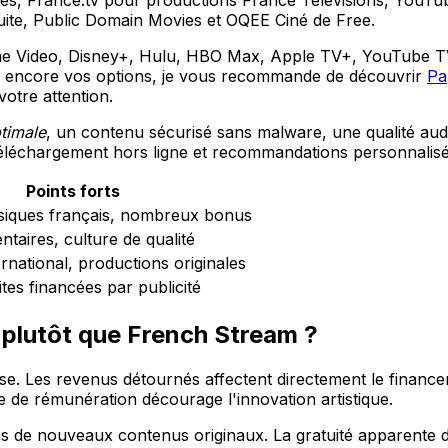
uite, Public Domain Movies et OQEE Ciné de Free.
me Video, Disney+, Hulu, HBO Max, Apple TV+, YouTube TV
gir encore vos options, je vous recommande de découvrir
Pa
votre attention.
ptimale
, un contenu sécurisé sans malware, une qualité audi
 téléchargement hors ligne et recommandations personnalisé
Points forts
ssiques français, nombreux bonus
taires, culture de qualité
rnational, productions originales
tes financées par publicité
l plutôt que French Stream ?
aise. Les revenus détournés affectent directement le financ
nce de rémunération décourage l'innovation artistique.
s de nouveaux contenus originaux. La gratuité apparente d