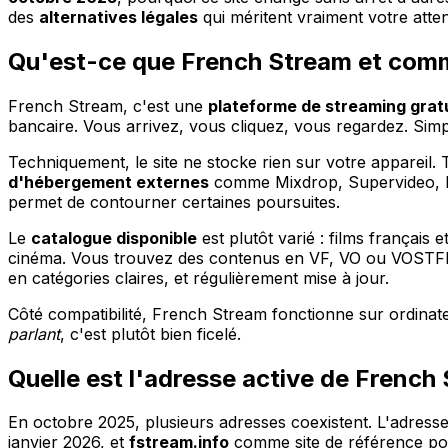
des
alternatives légales
qui méritent vraiment votre atten
Qu'est-ce que French Stream et comm
French Stream, c'est une
plateforme de streaming grat
bancaire. Vous arrivez, vous cliquez, vous regardez. Sim
Techniquement, le site ne stocke rien sur votre appareil.
d'hébergement externes
comme Mixdrop, Supervideo, Dr
permet de contourner certaines poursuites.
Le
catalogue disponible
est plutôt varié : films français
cinéma. Vous trouvez des contenus en VF, VO ou VOSTFR, 
en catégories claires, et régulièrement mise à jour.
Côté compatibilité, French Stream fonctionne sur ordina
parlant
, c'est plutôt bien ficelé.
Quelle est l'adresse active de Frenc
En octobre 2025, plusieurs adresses coexistent. L'adres
janvier 2026, et
fstream.info
comme site de référence pou