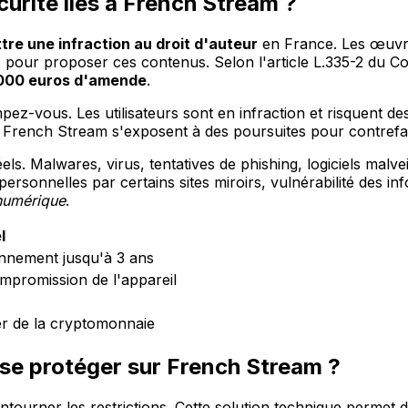
curité liés à French Stream ?
re une infraction au droit d'auteur
en France. Les œuvre
 pour proposer ces contenus. Selon l'article L.335-2 du Code
 000 euros d'amende
.
pez-vous. Les utilisateurs sont en infraction et risquent d
 French Stream s'exposent à des poursuites pour contref
els. Malwares, virus, tentatives de phishing, logiciels malve
rsonnelles par certains sites miroirs, vulnérabilité des i
 numérique
.
l
nnement jusqu'à 3 ans
mpromission de l'appareil
er de la cryptomonnaie
se protéger sur French Stream ?
tourner les restrictions. Cette solution technique permet