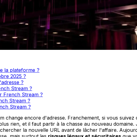
 la plateforme ?
obre 2025 ?
'adresse ?
rench Stream ?
ur French Stream ?
rench Stream ?
rench Stream ?
eam change encore d'adresse. Franchement, si vous suivez 
us rien, et il faut partir à la chasse au nouveau domaine. 
à chercher la nouvelle URL avant de lâcher l'affaire. Aujour
sse, mais surtout les
risques légaux et sécuritaires
que vou