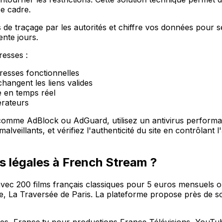
e cadre.
ues de traçage par les autorités et chiffre vos données pour 
nte jours.
resses :
dresses fonctionnelles
angent les liens valides
lle en temps réel
rateurs
omme AdBlock ou AdGuard, utilisez un antivirus performan
lveillants, et vérifiez l'authenticité du site en contrôlant 
es légales à French Stream ?
vec 200 films français classiques pour 5 euros mensuels 
de, La Traversée de Paris. La plateforme propose près de s
res, France.tv pour productions France Télévisions, YouTub