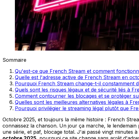
Sommaire
Qu'est-ce que French Stream et comment fonctionne
Quelle est l'adresse active de French Stream en oct
Pourquoi French Stream change-t-il constamment d
Quels sont les risques légaux et de sécurité liés à F
Comment contourner les blocages et se protéger s
Quelles sont les meilleures alternatives légales à F
Pourquoi privilégier le streaming légal plutôt que F
Octobre 2025, et toujours la même histoire : French Str
connaissez la chanson. Un jour ça marche, le lendemain pl
une série, et paf, blocage total. J'ai passé vingt minutes 
octobre 2025
, pourquoi ce site change sans arrêt d'adre