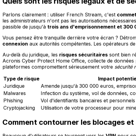
Quels sont les risques légaux et de sé
Parlons clairement : utiliser French Stream, c'est
commett
les administrateurs n'ont pas les autorisations nécessaires
passible de jusqu'à
trois ans d'emprisonnement et 300
Vous pensez être tranquille derrière votre écran ? Détrom
connexion
aux autorités compétentes. Les opérateurs de
Au-delà du juridique, les
risques sécuritaires
sont bien ré
Acronis Cyber Protect Home Office, collecte de données pe
plateformes compromettent sérieusement votre
sécurité
Type de risque
Impact potentie
Juridique
Amende jusqu'à 300 000 euros, empriso
Malwares
Infection du système, vol de données, co
Phishing
Vol d'identifiants bancaires et personnels
Cryptojacking
Utilisation de votre processeur pour min
Comment contourner les blocages et 
Beaucoup d'utilisateurs se tournent vers les
VPN
pour con