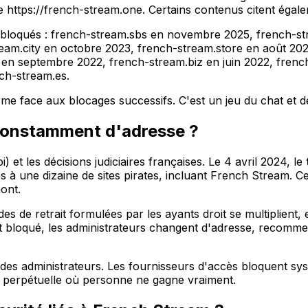
e https://french-stream.one. Certains contenus citent éga
 bloqués : french-stream.sbs en novembre 2025, french-st
eam.city en octobre 2023, french-stream.store en août 202
n septembre 2022, french-stream.biz en juin 2022, french-
nch-stream.es.
rme face aux blocages successifs. C'est un jeu du chat et d
constamment d'adresse ?
et les décisions judiciaires françaises. Le 4 avril 2024, le
une dizaine de sites pirates, incluant French Stream. Cett
ont.
es de retrait formulées par les ayants droit se multiplient
 est bloqué, les administrateurs changent d'adresse, recomm
n des administrateurs. Les fournisseurs d'accès bloquent s
e perpétuelle où personne ne gagne vraiment.