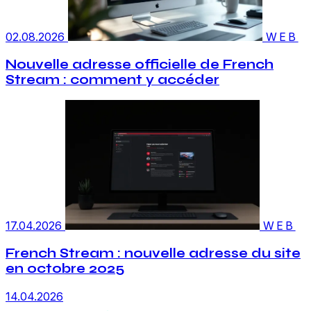
02.08.2026
WEB
Nouvelle adresse officielle de French
Stream : comment y accéder
17.04.2026
WEB
French Stream : nouvelle adresse du site
en octobre 2025
14.04.2026