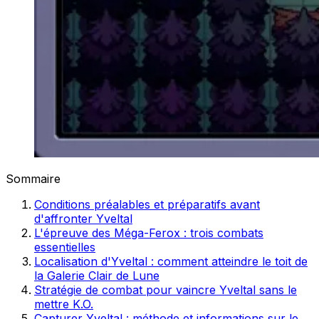
Sommaire
Conditions préalables et préparatifs avant
d'affronter Yveltal
L'épreuve des Méga-Ferox : trois combats
essentielles
Localisation d'Yveltal : comment atteindre le toit de
la Galerie Clair de Lune
Stratégie de combat pour vaincre Yveltal sans le
mettre K.O.
Capturer Yveltal : méthode et informations sur le