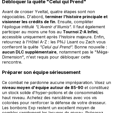
Débloquer la quête "Celui qui Prend"
Avant de croiser Yveltal, quatre étapes sont non
négociables. D'abord,
terminer l'histoire principale et
visionner les crédits de fin
. Ensuite, compléter
l'épilogue intitulé
"L'Avenir d'Illumis"
. Il faut également
participer au moins une fois au
Tournoi Z-A Infini
,
accessible uniquement après l'histoire majeure. Enfin,
retournez à l'Hôtel A-Z : les PNJ Lisant ou Zach vous
confieront la quête
"Celui qui Prend"
. Bonne nouvelle :
aucun DLC supplémentaire
, notamment pas le "Méga-
Dimension", n'est requis pour débloquer cette
rencontre.
Préparer son équipe sérieusement
Ce combat ne pardonne aucune impréparation. Visez un
niveau moyen d'équipe autour de 85-90
et constituez
un stock solide d'hyper-potions et de consommables
haut niveau. Achetez des naricâlines avec vos vis
colorées pour renforcer la défense de votre dresseur.
Les bonbons Exp restent un excellent moyen de
combler rapidement les lacunes de niveau. Préparez