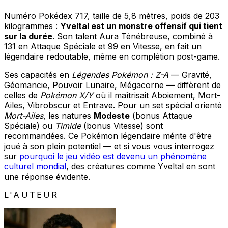
Numéro Pokédex 717, taille de 5,8 mètres, poids de 203
kilogrammes :
Yveltal est un monstre offensif qui tient
sur la durée
. Son talent Aura Ténébreuse, combiné à
131 en Attaque Spéciale et 99 en Vitesse, en fait un
légendaire redoutable, même en complétion post-game.
Ses capacités en
Légendes Pokémon : Z-A
— Gravité,
Géomancie, Pouvoir Lunaire, Mégacorne — diffèrent de
celles de
Pokémon X/Y
où il maîtrisait Aboiement, Mort-
Ailes, Vibrobscur et Entrave. Pour un set spécial orienté
Mort-Ailes
, les natures
Modeste
(bonus Attaque
Spéciale) ou
Timide
(bonus Vitesse) sont
recommandées. Ce Pokémon légendaire mérite d'être
joué à son plein potentiel — et si vous vous interrogez
sur
pourquoi le jeu vidéo est devenu un phénomène
culturel mondial
, des créatures comme Yveltal en sont
une réponse évidente.
L'AUTEUR