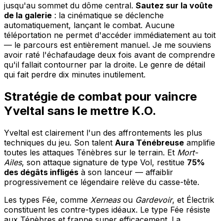
jusqu'au sommet du dôme central.
Sautez sur la voûte
de la galerie
: la cinématique se déclenche
automatiquement, lançant le combat. Aucune
téléportation ne permet d'accéder immédiatement au toit
— le parcours est entièrement manuel. Je me souviens
avoir raté l'échafaudage deux fois avant de comprendre
qu'il fallait contourner par la droite. Le genre de détail
qui fait perdre dix minutes inutilement.
Stratégie de combat pour vaincre
Yveltal sans le mettre K.O.
Yveltal est clairement l'un des affrontements les plus
techniques du jeu. Son talent
Aura Ténébreuse
amplifie
toutes les attaques Ténèbres sur le terrain. Et
Mort-
Ailes
, son attaque signature de type Vol, restitue
75%
des dégâts infligés
à son lanceur — affaiblir
progressivement ce légendaire relève du casse-tête.
Les types Fée, comme
Xerneas
ou
Gardevoir
, et Électrik
constituent les contre-types idéaux. Le type Fée résiste
aux Ténèbres et frappe super efficacement. La