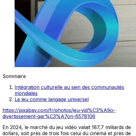
Sommaire
Intégration culturelle au sein des communautés
mondiales
Le jeu comme langage universel
https://pixabay.com/fr/photos/jeu-vid%C3%A9o-
divertissement-gar%C3%A7on-6578106
En 2024, le marché du jeu vidéo valait 187,7 milliards de
dollars, soit près de trois fois celui du cinéma et près de