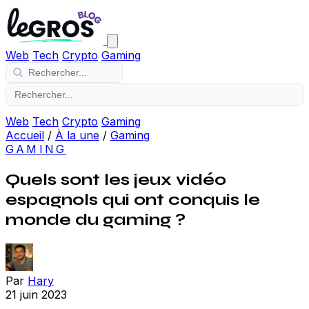
Web
Tech
Crypto
Gaming
Web
Tech
Crypto
Gaming
Accueil
/
À la une
/
Gaming
GAMING
Quels sont les jeux vidéo
espagnols qui ont conquis le
monde du gaming ?
Par
Hary
21 juin 2023