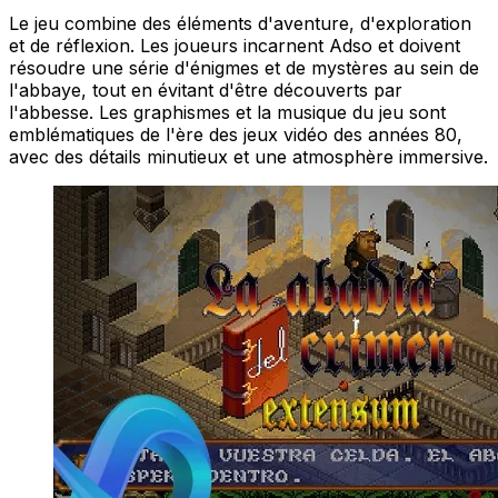
Le jeu combine des éléments d'aventure, d'exploration
et de réflexion. Les joueurs incarnent Adso et doivent
résoudre une série d'énigmes et de mystères au sein de
l'abbaye, tout en évitant d'être découverts par
l'abbesse. Les graphismes et la musique du jeu sont
emblématiques de l'ère des jeux vidéo des années 80,
avec des détails minutieux et une atmosphère immersive.