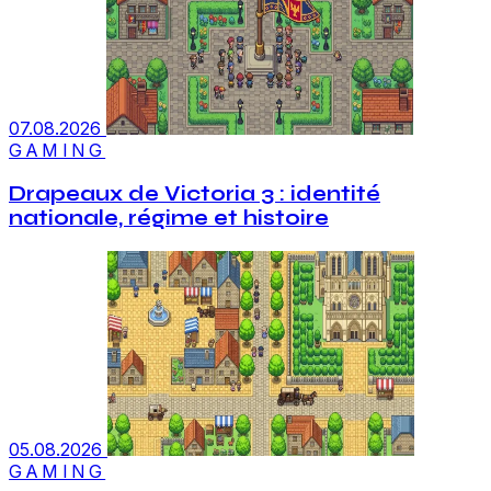
07.08.2026
GAMING
Drapeaux de Victoria 3 : identité
nationale, régime et histoire
05.08.2026
GAMING