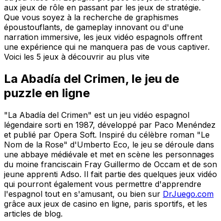
aux jeux de rôle en passant par les jeux de stratégie.
Que vous soyez à la recherche de graphismes
époustouflants, de gameplay innovant ou d'une
narration immersive, les jeux vidéo espagnols offrent
une expérience qui ne manquera pas de vous captiver.
Voici les 5 jeux à découvrir au plus vite
La Abadía del Crimen, le jeu de
puzzle en ligne
"La Abadía del Crimen" est un jeu vidéo espagnol
légendaire sorti en 1987, développé par Paco Menéndez
et publié par Opera Soft. Inspiré du célèbre roman "Le
Nom de la Rose" d'Umberto Eco, le jeu se déroule dans
une abbaye médiévale et met en scène les personnages
du moine franciscain Fray Guillermo de Occam et de son
jeune apprenti Adso. Il fait partie des quelques jeux vidéo
qui pourront également vous permettre d'apprendre
l'espagnol tout en s'amusant, ou bien sur
DrJuego.com
grâce aux jeux de casino en ligne, paris sportifs, et les
articles de blog.