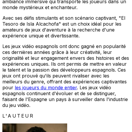
ambiance immersive qui transporte les joueurs dans un
monde mystérieux et enchanteur.
Avec ses défis stimulants et son scénario captivant, "El
Tesoro de Isla Alcachofa" est un choix idéal pour les
amateurs de jeux d'aventure à la recherche d'une
expérience unique et divertissante.
Les jeux vidéo espagnols ont donc gagné en popularité
ces dernières années grâce à leur créativité, leur
originalité et leur engagement envers des histoires et des
expériences uniques. Ils ont permis de mettre en valeur
le talent et la passion des développeurs espagnols. Ces
jeux ont prouvé qu'ils peuvent rivaliser avec les
meilleurs du genre, offrant des expériences captivantes
pour
les joueurs du monde entier
. Les jeux vidéo
espagnols continuent d'évoluer et de se distinguer,
faisant de l'Espagne un pays à surveiller dans l'industrie
du jeu vidéo.
L'AUTEUR