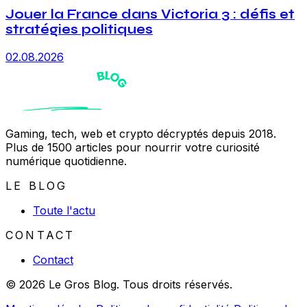
Jouer la France dans Victoria 3 : défis et
stratégies politiques
02.08.2026
Gaming, tech, web et crypto décryptés depuis 2018.
Plus de 1500 articles pour nourrir votre curiosité
numérique quotidienne.
LE BLOG
Toute l'actu
CONTACT
Contact
© 2026 Le Gros Blog. Tous droits réservés.