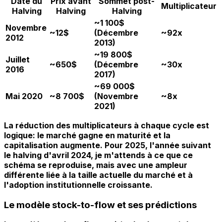
Date du
Prix avant
Sommet post-
Multiplicateur
Halving
Halving
Halving
~1 100$
Novembre
~12$
(Décembre
~92x
2012
2013)
~19 800$
Juillet
~650$
(Décembre
~30x
2016
2017)
~69 000$
Mai 2020
~8 700$
(Novembre
~8x
2021)
La réduction des multiplicateurs à chaque cycle est
logique: le marché gagne en maturité et la
capitalisation augmente. Pour 2025, l'année suivant
le halving d'avril 2024, je m'attends à ce que ce
schéma se reproduise, mais avec une ampleur
différente liée à la taille actuelle du marché et à
l'adoption institutionnelle croissante.
Le modèle stock-to-flow et ses prédictions