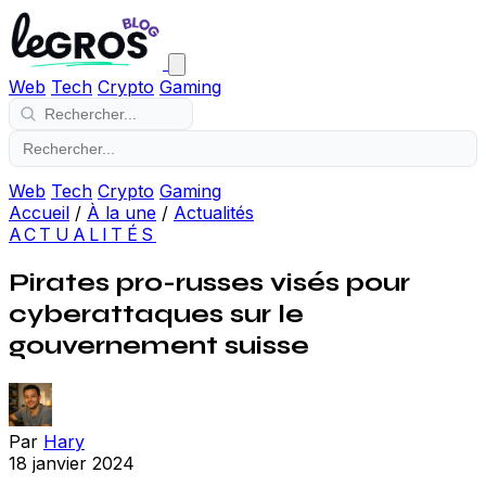
Web
Tech
Crypto
Gaming
Web
Tech
Crypto
Gaming
Accueil
/
À la une
/
Actualités
ACTUALITÉS
Pirates pro-russes visés pour
cyberattaques sur le
gouvernement suisse
Par
Hary
18 janvier 2024