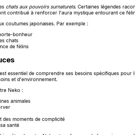
des
chats aux pouvoirs surnaturels
. Certaines légendes rac
 contribué à renforcer l'aura mystique entourant ce félin 
aux coutumes japonaises. Par exemple :
 porte-bonheur
les chats
ence de félins
tuces
 est essentiel de comprendre ses besoins spécifiques pour l
soins et d'environnement.
tre Neko :
éines animales
erver
t des moments de complicité
 sa santé