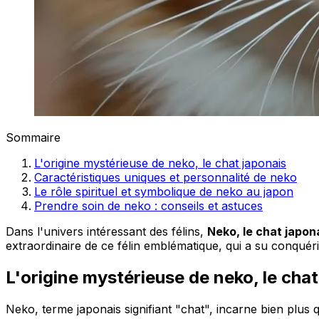
Sommaire
L'origine mystérieuse de neko, le chat japonais
Caractéristiques uniques et personnalité de neko
Le rôle spirituel et symbolique de neko au japon
Prendre soin de neko : conseils et astuces
Dans l'univers intéressant des félins,
Neko, le chat japon
extraordinaire de ce félin emblématique, qui a su conquér
L'origine mystérieuse de neko, le chat
Neko, terme japonais signifiant "chat", incarne bien plus