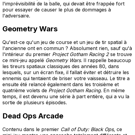
l'imprévisibilité de la balle, qui devait être frappée fort
pour essayer de causer le plus de dommages à
l'adversaire.
Geometry Wars
Qu'est-ce qu'un jeu de course et un jeu de tir spatial à
l'ancienne ont en commun ? Absolument rien, sauf qu'à
l'intérieur du premier
Project Gotham Racing 2
se trouve
ce mini-jeu appelé
Geometry Wars
. Il rappelle beaucoup
les tireurs spatiaux classiques des années 80, dans
lesquels, sur un écran fixe, il fallait éviter et détruire les
ennemis qui tentaient de briser votre vaisseau. Le titre a
ensuite été relancé également dans les troisième et
quatrième volets de
Project Gotham Racing
. En même
temps, il est devenu une série à part entière, qui a vu la
sortie de plusieurs épisodes.
Dead Ops Arcade
Contenu dans le premier
Call of Duty: Black Ops
, ce