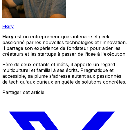
Hary
Hary
est un entrepreneur quarantenaire et geek,
passionné par les nouvelles technologies et l'innovation.
Il partage son expérience de fondateur pour aider les
créateurs et les startups à passer de l'idée à l'exécution.
Père de deux enfants et métis, il apporte un regard
multiculturel et familial à ses écrits. Pragmatique et
accessible, sa plume s'adresse autant aux passionnés
de tech qu'aux curieux en quête de solutions concrètes.
Partager cet article