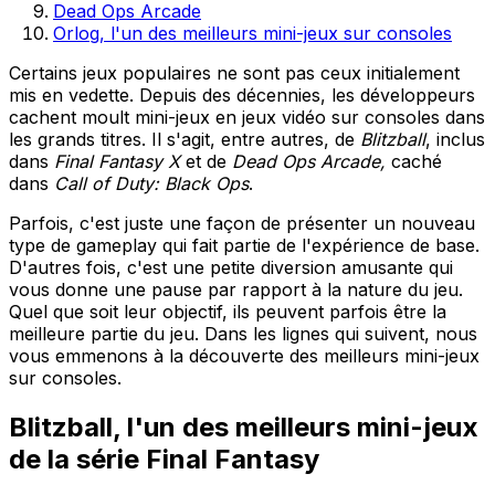
Dead Ops Arcade
Orlog, l'un des meilleurs mini-jeux sur consoles
Certains jeux populaires ne sont pas ceux initialement
mis en vedette. Depuis des décennies, les développeurs
cachent moult mini-jeux en jeux vidéo sur consoles dans
les grands titres. Il s'agit, entre autres, de
Blitzball
, inclus
dans
Final Fantasy X
et de
Dead Ops Arcade,
caché
dans
Call of Duty: Black Ops
.
Parfois, c'est juste une façon de présenter un nouveau
type de gameplay qui fait partie de l'expérience de base.
D'autres fois, c'est une petite diversion amusante qui
vous donne une pause par rapport à la nature du jeu.
Quel que soit leur objectif, ils peuvent parfois être la
meilleure partie du jeu. Dans les lignes qui suivent, nous
vous emmenons à la découverte des meilleurs mini-jeux
sur consoles.
Blitzball, l'un des meilleurs mini-jeux
de la série Final Fantasy