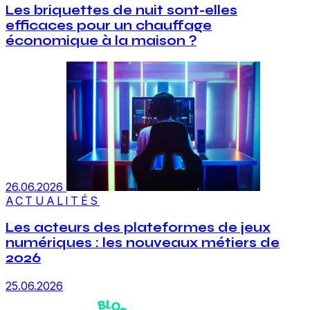
Les briquettes de nuit sont-elles
efficaces pour un chauffage
économique à la maison ?
26.06.2026
ACTUALITÉS
Les acteurs des plateformes de jeux
numériques : les nouveaux métiers de
2026
25.06.2026