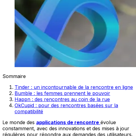
Sommaire
Tinder : un incontournable de la rencontre en ligne
Bumble : les femmes prennent le pouvoir
Happn : des rencontres au coin de la rue
OkCupid : pour des rencontres basées sur la
compatibilité
Le monde des
applications de rencontre
évolue
constamment, avec des innovations et des mises à jour
régulières pour répondre aux demandes des utilisateurs.