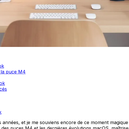
ok
 la puce M4
ook
ncés
k
années, et je me souviens encore de ce moment magique o
ée des puces M4 et les dernières évolutions macOS, maîtris