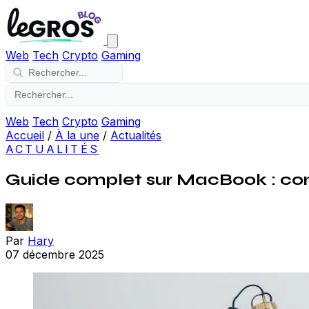
Web
Tech
Crypto
Gaming
Web
Tech
Crypto
Gaming
Accueil
/
À la une
/
Actualités
ACTUALITÉS
Guide complet sur MacBook : conse
Par
Hary
07 décembre 2025