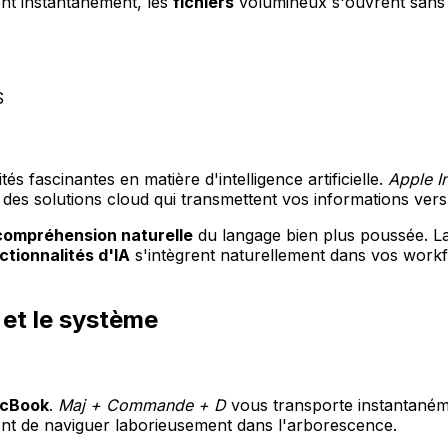
nt instantanément, les
fichiers
volumineux s'ouvrent sans 
S
tés fascinantes en matière d'intelligence artificielle.
Apple In
t des solutions cloud qui transmettent vos informations vers
compréhension naturelle
du langage bien plus poussée. La 
ctionnalités d'IA
s'intègrent naturellement dans vos work
 et le système
cBook
.
Maj + Commande + D
vous transporte instantaném
ent de naviguer laborieusement dans l'arborescence.