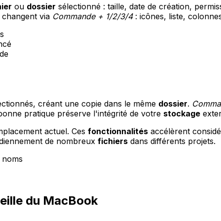
hier
ou
dossier
sélectionné : taille, date de création, permis
 changent via
Commande + 1/2/3/4
: icônes, liste, colonn
rs
ancé
ide
ectionnés, créant une copie dans le même
dossier
.
Comman
bonne pratique préserve l'intégrité de votre
stockage
exter
mplacement actuel. Ces
fonctionnalités
accélèrent considér
tidiennement de nombreux
fichiers
dans différents projets.
s noms
veille du MacBook