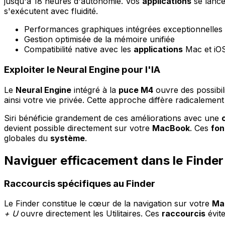
jusqu'à 18 heures d'autonomie. Vos
applications
se lance
s'exécutent avec fluidité.
Performances graphiques intégrées exceptionnelles
Gestion optimisée de la mémoire unifiée
Compatibilité native avec les
applications
Mac et iO
Exploiter le Neural Engine pour l'IA
Le
Neural Engine
intégré à la
puce M4
ouvre des possibili
ainsi votre vie privée. Cette approche diffère radicalemen
Siri bénéficie grandement de ces améliorations avec une
devient possible directement sur votre
MacBook
. Ces
fon
globales du
système
.
Naviguer efficacement dans le Finder
Raccourcis spécifiques au Finder
Le Finder constitue le cœur de la navigation sur votre
Ma
+ U
ouvre directement les Utilitaires. Ces
raccourcis
évit