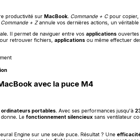
re productivité sur
MacBook
.
Commande + C
pour copier
.
Commande + Z
annule vos dernières actions, un véritable 
ale. Il permet de naviguer entre vos
applications
ouvertes 
ur retrouver fichiers,
applications
ou même effectuer des 
ument
ion
 MacBook avec la puce M4
s
ordinateurs portables
. Avec ses performances jusqu'à
23
a donne. Le
fonctionnement silencieux
sans ventilateur con
eural Engine sur une seule puce. Résultat ? Une
efficacit