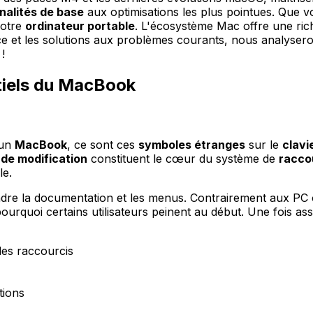
nalités de base
aux optimisations les plus pointues. Que v
votre
ordinateur portable
. L'écosystème Mac offre une rich
ce et les solutions aux problèmes courants, nous analyser
!
ntiels du MacBook
 un
MacBook
, ce sont ces
symboles étranges
sur le
clavi
de modification
constituent le cœur du système de
racco
le.
dre la documentation et les menus. Contrairement aux PC o
rquoi certains utilisateurs peinent au début. Une fois assimi
des raccourcis
tions