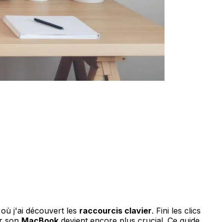
ù j'ai découvert les
raccourcis clavier
. Fini les clics
er son
MacBook
devient encore plus crucial. Ce guide