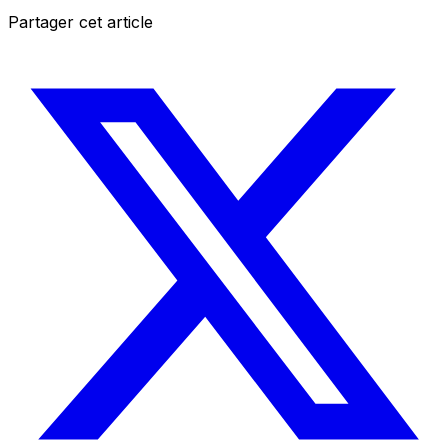
Partager cet article