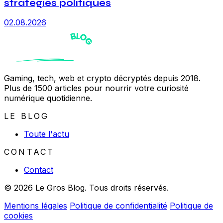
stratégies politiques
02.08.2026
Gaming, tech, web et crypto décryptés depuis 2018.
Plus de 1500 articles pour nourrir votre curiosité
numérique quotidienne.
LE BLOG
Toute l'actu
CONTACT
Contact
© 2026 Le Gros Blog. Tous droits réservés.
Mentions légales
Politique de confidentialité
Politique de
cookies