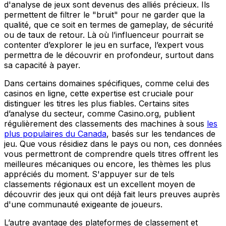
d'analyse de jeux sont devenus des alliés précieux. Ils
permettent de filtrer le "bruit" pour ne garder que la
qualité, que ce soit en termes de gameplay, de sécurité
ou de taux de retour. Là où l’influenceur pourrait se
contenter d’explorer le jeu en surface, l’expert vous
permettra de le découvrir en profondeur, surtout dans
sa capacité à payer.
Dans certains domaines spécifiques, comme celui des
casinos en ligne, cette expertise est cruciale pour
distinguer les titres les plus fiables. Certains sites
d’analyse du secteur, comme Casino.org, publient
régulièrement des classements des machines à sous
les
plus populaires du Canada
, basés sur les tendances de
jeu. Que vous résidiez dans le pays ou non, ces données
vous permettront de comprendre quels titres offrent les
meilleures mécaniques ou encore, les thèmes les plus
appréciés du moment. S'appuyer sur de tels
classements régionaux est un excellent moyen de
découvrir des jeux qui ont déjà fait leurs preuves auprès
d'une communauté exigeante de joueurs.
L’autre avantage des plateformes de classement et