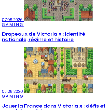
07.08.2026
GAMING
Drapeaux de Victoria 3 : identité
nationale, régime et histoire
05.08.2026
GAMING
Jouer la France dans Victoria 3 : défis et