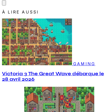
À LIRE AUSSI
GAMING
Victoria 3 The Great Wave débarque le
28 avril 2026