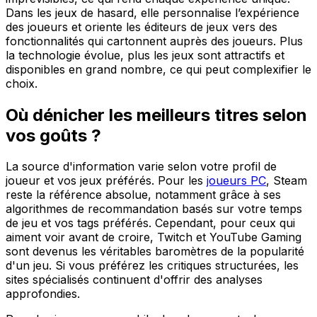
Dans les jeux de hasard, elle personnalise l’expérience
des joueurs et oriente les éditeurs de jeux vers des
fonctionnalités qui cartonnent auprès des joueurs. Plus
la technologie évolue, plus les jeux sont attractifs et
disponibles en grand nombre, ce qui peut complexifier le
choix.
Où dénicher les meilleurs titres selon
vos goûts ?
La source d'information varie selon votre profil de
joueur et vos jeux préférés. Pour les
joueurs PC
, Steam
reste la référence absolue, notamment grâce à ses
algorithmes de recommandation basés sur votre temps
de jeu et vos tags préférés. Cependant, pour ceux qui
aiment voir avant de croire, Twitch et YouTube Gaming
sont devenus les véritables baromètres de la popularité
d'un jeu. Si vous préférez les critiques structurées, les
sites spécialisés continuent d'offrir des analyses
approfondies.