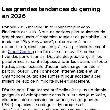
Les grandes tendances du gaming
en 2026
L’année 2026 marque un tournant majeur dans
l'industrie des jeux. Nous ne parlons plus seulement de
graphismes, mais d’immersion totale et de portabilité. La
tendance "Play Anywhere", qui consiste à jouer
n’importe où, s’est imposée grâce au perfectionnement
du
Cloud Gaming
et à l’arrivée de nouvelles consoles
hybrides performantes. Du côté des jeux d’argent, les
plateformes se sont adaptées à tous les écrans en toute
fluidité, sans nécessité d’aucun téléchargement de la
part du joueur. Une connexion Internet stable et un
Smartphone ou tablette suffisent pour accéder à des
milliers de jeux de n’importe quel emplacement.
D’autre part, l’intelligence artificielle n’est plus un simple
gadget de développement; dans l’univers des jeux vidéo,
elle anime désormais des personnages non-joueurs
(PNJ) capables de dialogues dynamiques et
imprévisibles, ce qui rend chaque expérience unique.