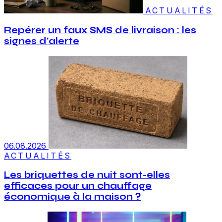
ACTUALITÉS
Repérer un faux SMS de livraison : les
signes d'alerte
06.08.2026
ACTUALITÉS
Les briquettes de nuit sont-elles
efficaces pour un chauffage
économique à la maison ?