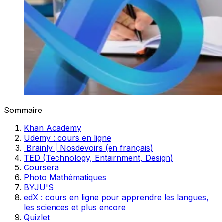
Sommaire
Khan Academy
Udemy : cours en ligne
Brainly | Nosdevoirs (en français)
TED (Technology, Entairnment, Design)
Coursera
Photo Mathématiques
BYJU'S
edX : cours en ligne pour apprendre les langues,
les sciences et plus encore
Quizlet