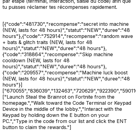
par étape (terminal, interaction, saisie du code) afin que
tu puisses réclamer tes récompenses rapidement.
[{"code":"481730","recompense":"secret into machine
(NEW, lasts for 48 hours)","statut":"NEW","duree":"48
hours"},{"code":"752914","recompense":"random wave
+ bats & glitch traits (NEW, lasts for 48
hours)","statut":"NEW","duree":"48 hours"},
{"code":"318864","recompense":"Skip machine
cooldown (NEW, lasts for 48
hours)","statut":"NEW","duree":"48 hours"},
{"code":"209557","recompense":"Machine luck boost
(NEW, lasts for 48 hours)","statut":"NEW","duree":"48
hours"}]
["670055","836039","132463","720629","922390","59011
["Launch Steal the Brainrot on Fortnite from the
homepage.","Walk toward the Code Terminal or Keypad
Device in the middle of the lobby.","Interact with the
Keypad by holding down the E button on your
PC.","Type in the code from our list and click the ENT
button to claim the rewards."]