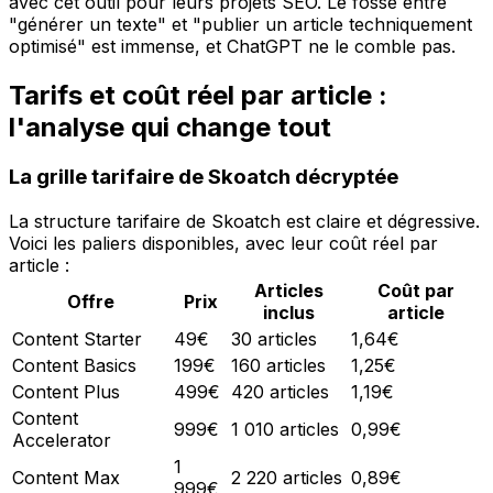
avec cet outil pour leurs projets SEO. Le fossé entre
"générer un texte" et "publier un article techniquement
optimisé" est immense, et ChatGPT ne le comble pas.
Tarifs et coût réel par article :
l'analyse qui change tout
La grille tarifaire de Skoatch décryptée
La structure tarifaire de Skoatch est claire et dégressive.
Voici les paliers disponibles, avec leur coût réel par
article :
Articles
Coût par
Offre
Prix
inclus
article
Content Starter
49€
30 articles
1,64€
Content Basics
199€
160 articles
1,25€
Content Plus
499€
420 articles
1,19€
Content
999€
1 010 articles
0,99€
Accelerator
1
Content Max
2 220 articles
0,89€
999€