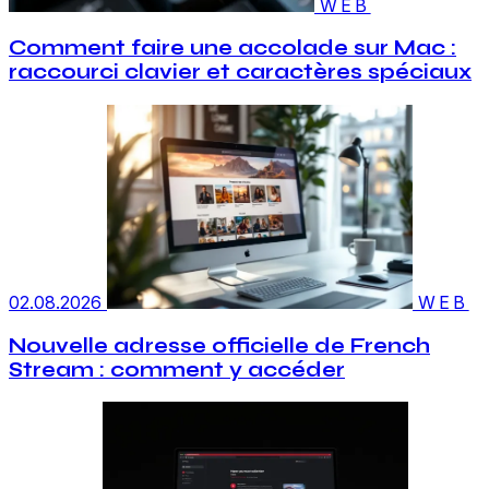
WEB
Comment faire une accolade sur Mac :
raccourci clavier et caractères spéciaux
02.08.2026
WEB
Nouvelle adresse officielle de French
Stream : comment y accéder