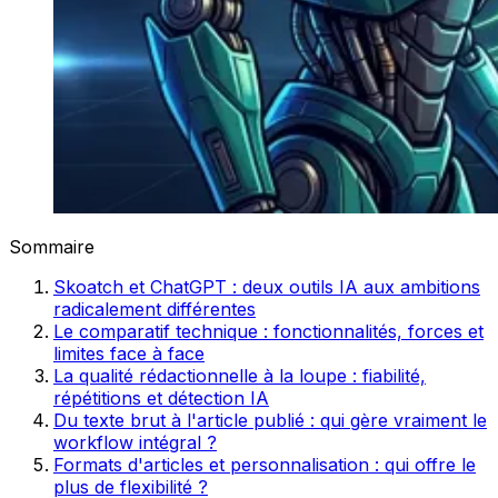
Sommaire
Skoatch et ChatGPT : deux outils IA aux ambitions
radicalement différentes
Le comparatif technique : fonctionnalités, forces et
limites face à face
La qualité rédactionnelle à la loupe : fiabilité,
répétitions et détection IA
Du texte brut à l'article publié : qui gère vraiment le
workflow intégral ?
Formats d'articles et personnalisation : qui offre le
plus de flexibilité ?