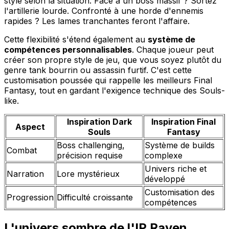
style selon la situation. Face à un boss massif ? Sortez
l'artillerie lourde. Confronté à une horde d'ennemis
rapides ? Les lames tranchantes feront l'affaire.
Cette flexibilité s'étend également au
système de
compétences personnalisables
. Chaque joueur peut
créer son propre style de jeu, que vous soyez plutôt du
genre tank bourrin ou assassin furtif. C'est cette
customisation poussée qui rappelle les meilleurs Final
Fantasy, tout en gardant l'exigence technique des Souls-
like.
Inspiration Dark
Inspiration Final
Aspect
Souls
Fantasy
Boss challenging,
Système de builds
Combat
précision requise
complexe
Univers riche et
Narration
Lore mystérieux
développé
Customisation des
Progression
Difficulté croissante
compétences
L'univers sombre de l'IP Raven