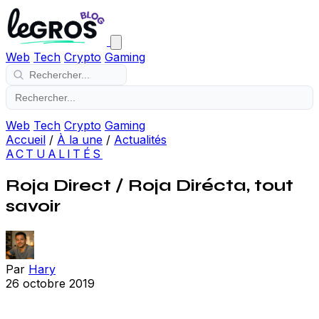
Web
Tech
Crypto
Gaming
Web
Tech
Crypto
Gaming
Accueil
/
À la une
/
Actualités
ACTUALITÉS
Roja Direct / Roja Dirécta, tout
savoir
Par
Hary
26 octobre 2019