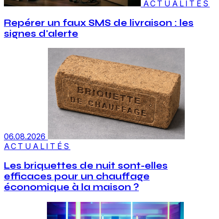
ACTUALITÉS
Repérer un faux SMS de livraison : les
signes d'alerte
06.08.2026
ACTUALITÉS
Les briquettes de nuit sont-elles
efficaces pour un chauffage
économique à la maison ?