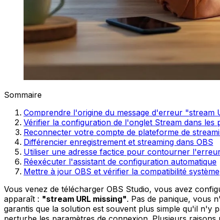
Sommaire
Comprendre l'origine du message d'erreur "stream 
Vérifier la configuration de l'onglet Stream dans le
Reconnecter votre compte de plateforme de stream
Différencier enregistrement et streaming dans OBS
Utiliser une adresse factice pour contourner l'erre
Réexécuter l'assistant de configuration automatique
Mettre à jour OBS et vérifier la compatibilité système
Vous venez de télécharger OBS Studio, vous avez config
apparaît :
"stream URL missing"
. Pas de panique, vous n
garantis que la solution est souvent plus simple qu'il n'y p
perturbe les paramètres de connexion. Plusieurs raisons 