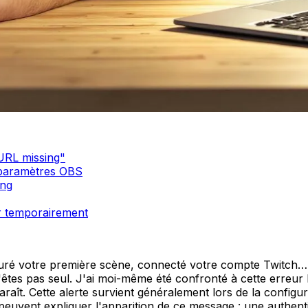
URL missing"
s paramètres OBS
ing
ur temporairement
uré votre première scène, connecté votre compte Twitch… 
'êtes pas seul. J'ai moi-même été confronté à cette erreur 
araît. Cette alerte survient généralement lors de la configura
peuvent expliquer l'apparition de ce message : une authen