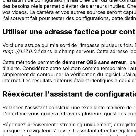
L'assistant de configuration initial crée parfois une confu
des besoins réels permet d'éviter des erreurs inutiles. Ch
vos vidéos. La caméra et vos autres sources seront cap
l'ai souvent fait pour tester des configurations, cette dis
Utiliser une adresse factice pour con
Voici une astuce qui m'a sorti de l'impasse plusieurs fois
rtmp ://127.0.0.1
dans le champ serveur. Cette adresse loca
Cette méthode permet de
démarrer OBS sans erreur
, pa
d'alerte. Considérez cette solution comme temporaire : au
simplement de contourner la vérification du logiciel. J'ai 
internet. Les résultats obtenus étaient identiques à ceux d'
Réexécuter l'assistant de configurat
Relancer l'assistant constitue une excellente manière de 
L'interface vous guidera à travers plusieurs questions c
Répondez précisément : streaming uniquement, enregistre
lorsque le navigateur s'ouvre. L'assistant effectue égal