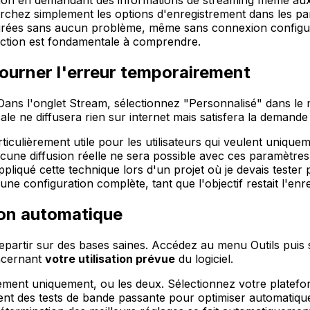
sion en demandant des informations de streaming même aux util
erchez simplement les options d'enregistrement dans les para
turées sans aucun problème, même sans connexion configur
tinction est fondamentale à comprendre.
tourner l'erreur temporairement
. Dans l'onglet Stream, sélectionnez "Personnalisé" dans le
le ne diffusera rien sur internet mais satisfera la demand
rticulièrement utile pour les utilisateurs qui veulent uniqu
cune diffusion réelle ne sera possible avec ces paramètres
appliqué cette technique lors d'un projet où je devais teste
une configuration complète, tant que l'objectif restait l'enr
ion automatique
repartir sur des bases saines. Accédez au menu Outils puis 
oncernant
votre utilisation prévue
du logiciel.
ment uniquement, ou les deux. Sélectionnez votre platefo
ement des tests de bande passante pour optimiser automati