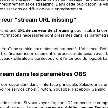
registrement et de streaming. Dans cette publication, je v
s sessions de diffusion ou d'enregistrement.
rreur "stream URL missing"
attend une
URL de serveur de streaming
pour établir la co
 informations nécessaires sont présentes dans les paramèt
ou YouTube semble correctement connecté. L'absence d'inf
rfois finaliser incorrectement le processus de liaison avec 
aux utilisateurs qui découvrent l'interface du logiciel. La 
 Stream dans les paramètres OBS
orrespondant dans l'interface principale. Sélectionnez en
 voir le service choisi (Twitch, YouTube, Facebook Gaming
ette section. Si vous voyez l'option "Déconnecter le compt
tement normale lorsqu'un
service prédéfini comme Twitch