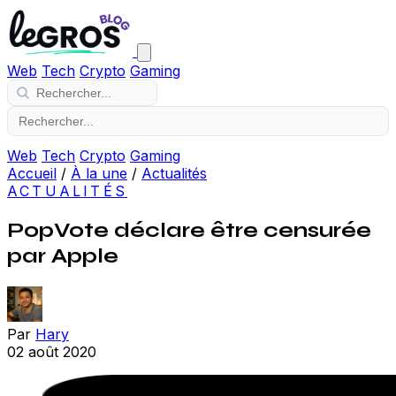
Web
Tech
Crypto
Gaming
Web
Tech
Crypto
Gaming
Accueil
/
À la une
/
Actualités
ACTUALITÉS
PopVote déclare être censurée
par Apple
Par
Hary
02 août 2020